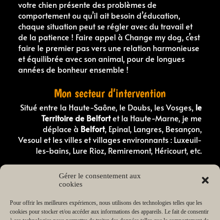
votre chien présente des problèmes de
comportement ou qu’il ait besoin d’éducation,
chaque situation peut se régler avec du travail et
de la patience ! Faire appel à Change my dog, c’est
faire le premier pas vers une relation harmonieuse
et équilibrée avec son animal, pour de longues
années de bonheur ensemble !
Mon secteur d’intervention
Situé entre la Haute-Saône, le Doubs, les Vosges,
le
Territoire de Belfort
et la Haute-Marne, je me
déplace à
Belfort
, Epinal, Langres, Besançon,
Vesoul et les villes et villages environnants : Luxeuil-
les-bains, Lure Rioz, Remiremont, Héricourt, etc.
Comportementaliste canin en Haute-Saone
Gérer le consentement aux
Comportementaliste canin dans les Vosges
cookies
Éducateur canin en Haute-Saône
Éducateur canin dans les Vosges
Éducateur canin dans le Doubs
Pour offrir les meilleures expériences, nous utilisons des technologies telles que les
Éducateur canin dans le Territoire de Belfort
cookies pour stocker et/ou accéder aux informations des appareils. Le fait de consentir
Éducateur canin en Haute-Marne