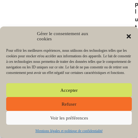
l
u
t
ô
Gérer le consentement aux
cookies
t
Pour offrir les meilleures expériences, nous utilisons des technologies telles que les
u
cookies pour stocker et/ou accéder aux informations des appareils. Le fait de consentir
à ces technologies nous permettra de traiter des données telles que le comportement de
e
navigation ou les ID uniques sur ce site. Le fait de ne pas consentir ou de retirer son
c
consentement peut avoir un effet négatif sur certaines caractéristiques et fonctions.
l
Accepter
e
Refuser
.
Voir les préférences
Mentions légales et politique de confidentialité
i