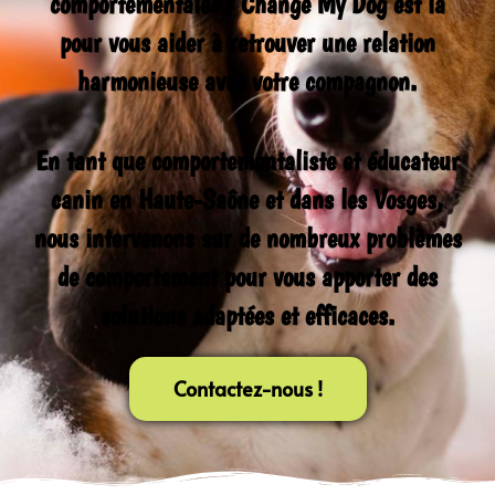
comportementales ?
Change My Dog
est là
pour vous aider à retrouver une relation
harmonieuse avec votre compagnon.
En tant que
comportementaliste et éducateur
canin en Haute-Saône et dans les Vosges
,
nous intervenons sur de nombreux problèmes
de comportement pour vous apporter des
solutions adaptées et efficaces.
Contactez-nous !