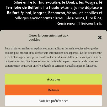
Situé entre la Haute-Saône, le Doubs, les Vosges,
le
Territoire de Belfort
et la Haute-Marne, je me déplace à
Belfort
, Epinal, Langres, Besançon, Vesoul et les villes et
villages environnants : Luxeuil-les-bains, Lure Rioz,
Remiremont, Héricourt, etc.
Comportementaliste canin en Haute-Saone
Gérer le consentement aux
Comportementaliste canin dans les Vosges
cookies
Éducateur canin en Haute-Saône
Éducateur canin dans les Vosges
Éducateur canin dans le Doubs
Pour offrir les meilleures expériences, nous utilisons des technologies telles que les
Éducateur canin dans le Territoire de Belfort
cookies pour stocker et/ou accéder aux informations des appareils. Le fait de consentir
Éducateur canin en Haute-Marne
à ces technologies nous permettra de traiter des données telles que le comportement de
Éducateur de chiot en Haute-Saône
navigation ou les ID uniques sur ce site. Le fait de ne pas consentir ou de retirer son
Éducateur de chiot dans les Vosges
consentement peut avoir un effet négatif sur certaines caractéristiques et fonctions.
Lecteur
00:00
03:38
audio
Accepter
Refuser
Copyright © 2026 Change my dog Educateur et
comportementaliste canin Haute-Saône Vosges | Propulsé par
SR Digital
Voir les préférences