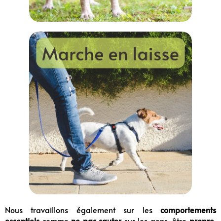
Nous travaillons également sur les
comportements
essentiels
comme
ne pas sauter
sur les gens, être
propre
,