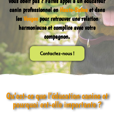
vous obéit pas ? Faites appel à un
éducateur
canin professionnel en
Haute-Saône
et dans
les
Vosges
pour retrouver une relation
harmonieuse et complice avec votre
compagnon.
Contactez-nous !
Qu’est-ce que l’éducation canine et
pourquoi est-elle importante ?