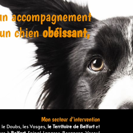
d’un accompagnement
 un chien
obéissant,
Mon secteur d’intervention
 le Doubs, les Vosges,
le Territoire de Belfort
et
ace à
Belfort
, Epinal, Langres, Besançon, Vesoul