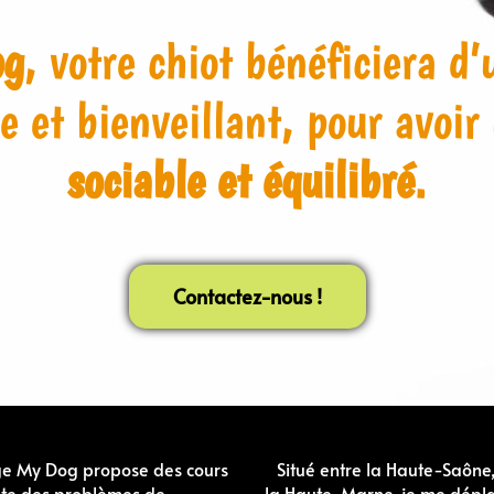
og
, votre chiot bénéficiera 
e et bienveillant, pour avoir
sociable et équilibré
.
Contactez-nous !
ge My Dog propose des cours
Situé entre la Haute-Saône,
ente des problèmes de
la Haute-Marne, je me dépl