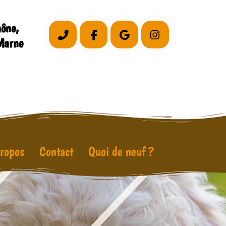
aône,
-Marne
ropos
Contact
Quoi de neuf ?