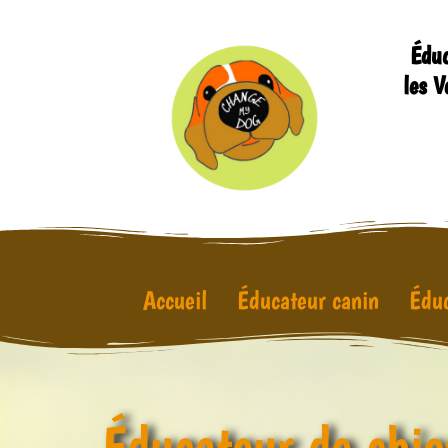
Éduc
les V
Accueil
Éducateur canin
Éduc
Éducateur de chio