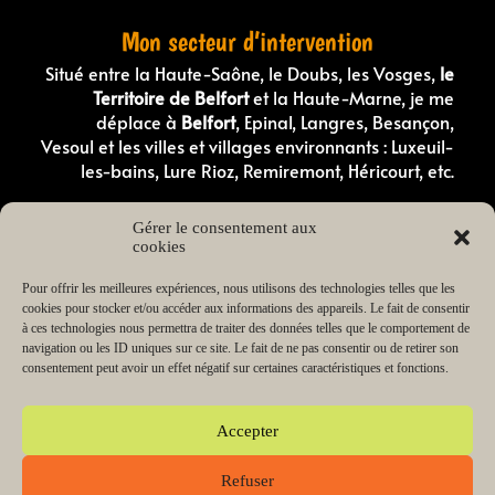
Mon secteur d’intervention
Situé entre la Haute-Saône, le Doubs, les Vosges,
le
Territoire de Belfort
et la Haute-Marne, je me
déplace à
Belfort
, Epinal, Langres, Besançon,
Vesoul et les villes et villages environnants : Luxeuil-
les-bains, Lure Rioz, Remiremont, Héricourt, etc.
Comportementaliste canin en Haute-Saone
Gérer le consentement aux
Comportementaliste canin dans les Vosges
cookies
Éducateur canin en Haute-Saône
Éducateur canin dans les Vosges
Éducateur canin dans le Doubs
Pour offrir les meilleures expériences, nous utilisons des technologies telles que les
Éducateur canin dans le Territoire de Belfort
cookies pour stocker et/ou accéder aux informations des appareils. Le fait de consentir
Éducateur canin en Haute-Marne
à ces technologies nous permettra de traiter des données telles que le comportement de
Éducateur de chiot en Haute-Saône
navigation ou les ID uniques sur ce site. Le fait de ne pas consentir ou de retirer son
Éducateur de chiot dans les Vosges
consentement peut avoir un effet négatif sur certaines caractéristiques et fonctions.
Lecteur
00:00
03:38
audio
Accepter
Refuser
Copyright © 2026 Change my dog Educateur et