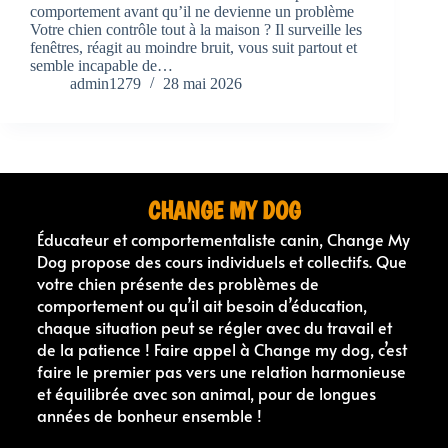
comportement avant qu’il ne devienne un problème
Votre chien contrôle tout à la maison ? Il surveille les
fenêtres, réagit au moindre bruit, vous suit partout et
semble incapable de…
admin1279
28 mai 2026
CHANGE MY DOG
Éducateur et comportementaliste canin, Change My
Dog propose des cours individuels et collectifs. Que
votre chien présente des problèmes de
comportement ou qu’il ait besoin d’éducation,
chaque situation peut se régler avec du travail et
de la patience ! Faire appel à Change my dog, c’est
faire le premier pas vers une relation harmonieuse
et équilibrée avec son animal, pour de longues
années de bonheur ensemble !