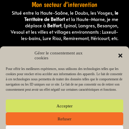
Mon secteur d’intervention
Situé entre la Haute-Saône, le Doubs, les Vosges,
le
Territoire de Belfort
et la Haute-Marne, je me
déplace à
Belfort
, Epinal, Langres, Besançon,
Vesoul et les villes et villages environnants : Luxeuil-
les-bains, Lure Rioz, Remiremont, Héricourt, etc.
Comportementaliste canin en Haute-Saone
Gérer le consentement aux
Comportementaliste canin dans les Vosges
cookies
Éducateur canin en Haute-Saône
Éducateur canin dans les Vosges
Éducateur canin dans le Doubs
Pour offrir les meilleures expériences, nous utilisons des technologies telles que les
Éducateur canin dans le Territoire de Belfort
cookies pour stocker et/ou accéder aux informations des appareils. Le fait de consentir
Éducateur canin en Haute-Marne
à ces technologies nous permettra de traiter des données telles que le comportement de
Éducateur de chiot en Haute-Saône
navigation ou les ID uniques sur ce site. Le fait de ne pas consentir ou de retirer son
Éducateur de chiot dans les Vosges
consentement peut avoir un effet négatif sur certaines caractéristiques et fonctions.
Lecteur
00:00
03:38
audio
Accepter
Refuser
Copyright © 2026 Change my dog Educateur et
comportementaliste canin Haute-Saône Vosges | Propulsé