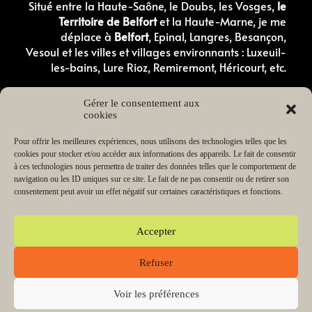
Situé entre la Haute-Saône, le Doubs, les Vosges,
le
Territoire de Belfort
et la Haute-Marne, je me
déplace à
Belfort
, Epinal, Langres, Besançon,
Vesoul et les villes et villages environnants : Luxeuil-
les-bains, Lure Rioz, Remiremont, Héricourt, etc.
Comportementaliste canin en Haute-Saone
Gérer le consentement aux
Comportementaliste canin dans les Vosges
cookies
Éducateur canin en Haute-Saône
Éducateur canin dans les Vosges
Éducateur canin dans le Doubs
Pour offrir les meilleures expériences, nous utilisons des technologies telles que les
Éducateur canin dans le Territoire de Belfort
cookies pour stocker et/ou accéder aux informations des appareils. Le fait de consentir
Éducateur canin en Haute-Marne
à ces technologies nous permettra de traiter des données telles que le comportement de
Éducateur de chiot en Haute-Saône
navigation ou les ID uniques sur ce site. Le fait de ne pas consentir ou de retirer son
Éducateur de chiot dans les Vosges
consentement peut avoir un effet négatif sur certaines caractéristiques et fonctions.
Lecteur
00:00
03:38
audio
Accepter
Refuser
Copyright © 2026 Change my dog Educateur et
comportementaliste canin Haute-Saône Vosges | Propulsé
par SR Digital
Voir les préférences