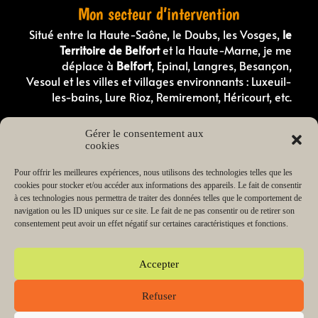
Mon secteur d’intervention
Situé entre la Haute-Saône, le Doubs, les Vosges,
le
Territoire de Belfort
et la Haute-Marne, je me
déplace à
Belfort
, Epinal, Langres, Besançon,
Vesoul et les villes et villages environnants : Luxeuil-
les-bains, Lure Rioz, Remiremont, Héricourt, etc.
Comportementaliste canin en Haute-Saone
Gérer le consentement aux
Comportementaliste canin dans les Vosges
cookies
Éducateur canin en Haute-Saône
Éducateur canin dans les Vosges
Éducateur canin dans le Doubs
Pour offrir les meilleures expériences, nous utilisons des technologies telles que les
Éducateur canin dans le Territoire de Belfort
cookies pour stocker et/ou accéder aux informations des appareils. Le fait de consentir
Éducateur canin en Haute-Marne
à ces technologies nous permettra de traiter des données telles que le comportement de
Éducateur de chiot en Haute-Saône
navigation ou les ID uniques sur ce site. Le fait de ne pas consentir ou de retirer son
Éducateur de chiot dans les Vosges
consentement peut avoir un effet négatif sur certaines caractéristiques et fonctions.
Lecteur
00:00
03:38
audio
Accepter
Refuser
Copyright © 2026 Change my dog Educateur et
comportementaliste canin Haute-Saône Vosges | Propulsé