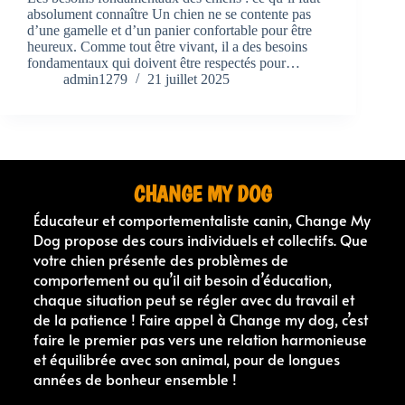
absolument connaître Un chien ne se contente pas
d’une gamelle et d’un panier confortable pour être
heureux. Comme tout être vivant, il a des besoins
fondamentaux qui doivent être respectés pour…
admin1279
21 juillet 2025
CHANGE MY DOG
Éducateur et comportementaliste canin, Change My
Dog propose des cours individuels et collectifs. Que
votre chien présente des problèmes de
comportement ou qu’il ait besoin d’éducation,
chaque situation peut se régler avec du travail et
de la patience ! Faire appel à Change my dog, c’est
faire le premier pas vers une relation harmonieuse
et équilibrée avec son animal, pour de longues
années de bonheur ensemble !