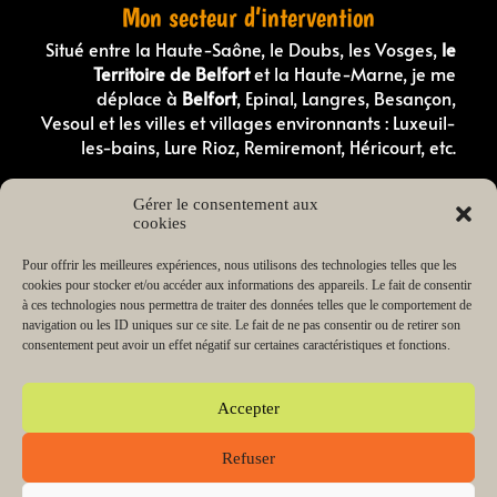
Mon secteur d’intervention
Situé entre la Haute-Saône, le Doubs, les Vosges,
le
Territoire de Belfort
et la Haute-Marne, je me
déplace à
Belfort
, Epinal, Langres, Besançon,
Vesoul et les villes et villages environnants : Luxeuil-
les-bains, Lure Rioz, Remiremont, Héricourt, etc.
Comportementaliste canin en Haute-Saone
Gérer le consentement aux
Comportementaliste canin dans les Vosges
cookies
Éducateur canin en Haute-Saône
Éducateur canin dans les Vosges
Éducateur canin dans le Doubs
Pour offrir les meilleures expériences, nous utilisons des technologies telles que les
Éducateur canin dans le Territoire de Belfort
cookies pour stocker et/ou accéder aux informations des appareils. Le fait de consentir
Éducateur canin en Haute-Marne
à ces technologies nous permettra de traiter des données telles que le comportement de
Éducateur de chiot en Haute-Saône
navigation ou les ID uniques sur ce site. Le fait de ne pas consentir ou de retirer son
Éducateur de chiot dans les Vosges
consentement peut avoir un effet négatif sur certaines caractéristiques et fonctions.
Lecteur
00:00
03:38
audio
Accepter
Refuser
Copyright © 2026 Change my dog Educateur et
comportementaliste canin Haute-Saône Vosges | Propulsé