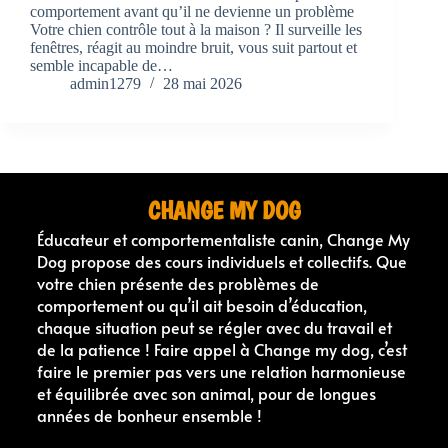
comportement avant qu’il ne devienne un problème
Votre chien contrôle tout à la maison ? Il surveille les
fenêtres, réagit au moindre bruit, vous suit partout et
semble incapable de…
admin1279
28 mai 2026
CHANGE MY DOG
Éducateur et comportementaliste canin, Change My
Dog propose des cours individuels et collectifs. Que
votre chien présente des problèmes de
comportement ou qu’il ait besoin d’éducation,
chaque situation peut se régler avec du travail et
de la patience ! Faire appel à Change my dog, c’est
faire le premier pas vers une relation harmonieuse
et équilibrée avec son animal, pour de longues
années de bonheur ensemble !