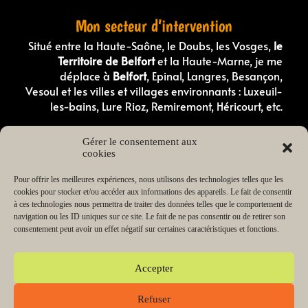
Mon secteur d’intervention
Situé entre la Haute-Saône, le Doubs, les Vosges,
le
Territoire de Belfort
et la Haute-Marne, je me
déplace à
Belfort
, Epinal, Langres, Besançon,
Vesoul et les villes et villages environnants : Luxeuil-
les-bains, Lure Rioz, Remiremont, Héricourt, etc.
Comportementaliste canin en Haute-Saone
Gérer le consentement aux
Comportementaliste canin dans les Vosges
cookies
Éducateur canin en Haute-Saône
Éducateur canin dans les Vosges
Éducateur canin dans le Doubs
Pour offrir les meilleures expériences, nous utilisons des technologies telles que les
Éducateur canin dans le Territoire de Belfort
cookies pour stocker et/ou accéder aux informations des appareils. Le fait de consentir
Éducateur canin en Haute-Marne
à ces technologies nous permettra de traiter des données telles que le comportement de
Éducateur de chiot en Haute-Saône
navigation ou les ID uniques sur ce site. Le fait de ne pas consentir ou de retirer son
Éducateur de chiot dans les Vosges
consentement peut avoir un effet négatif sur certaines caractéristiques et fonctions.
Lecteur
00:00
03:38
audio
Accepter
Refuser
Copyright © 2026 Change my dog Educateur et