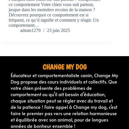
ce comportement Votre chien vous suit partout,
jusque dans les moindres recoins de la maison ?
Découvrez pourquoi ce comportement est si
fréquent, ce qu’il signifie et comment y réagir. Un
comportement…
admin1279
23 juin 2025
CHANGE MY DOG
Éducateur et comportementaliste canin, Change My
Dog propose des cours individuels et collectifs. Que
votre chien présente des problèmes de
comportement ou qu’il ait besoin d’éducation,
chaque situation peut se régler avec du travail et
de la patience ! Faire appel à Change my dog, c’est
faire le premier pas vers une relation harmonieuse
et équilibrée avec son animal, pour de longues
années de bonheur ensemble !