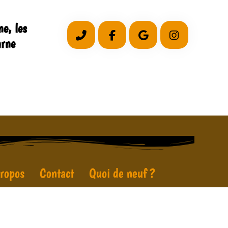
e, les
arne
ropos
Contact
Quoi de neuf ?