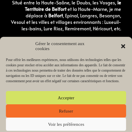
Situé entre la Haute-Saône, le Doubs, les Vosges,
le
Territoire de Belfort
et la Haute-Marne, je me
déplace à
Belfort
, Epinal, Langres, Besançon,
Vesoul et les villes et villages environnants : Luxeuil-
les-bains, Lure Rioz, Remiremont, Héricourt, etc.
Comportementaliste canin en Haute-Saone
Gérer le consentement aux
Comportementaliste canin dans les Vosges
cookies
Éducateur canin en Haute-Saône
Éducateur canin dans les Vosges
Éducateur canin dans le Doubs
Pour offrir les meilleures expériences, nous utilisons des technologies telles que les
Éducateur canin dans le Territoire de Belfort
cookies pour stocker et/ou accéder aux informations des appareils. Le fait de consentir
Éducateur canin en Haute-Marne
à ces technologies nous permettra de traiter des données telles que le comportement de
Éducateur de chiot en Haute-Saône
navigation ou les ID uniques sur ce site. Le fait de ne pas consentir ou de retirer son
Éducateur de chiot dans les Vosges
consentement peut avoir un effet négatif sur certaines caractéristiques et fonctions.
Lecteur
00:00
03:38
audio
Accepter
Refuser
Copyright © 2026 Change my dog Educateur et
comportementaliste canin Haute-Saône Vosges | Propulsé
par SR Digital
Voir les préférences