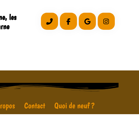
e, les
arne
ropos
Contact
Quoi de neuf ?