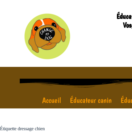
Éduca
Vos
Accueil
Éducateur canin
Éduc
Étiquette
dressage chien