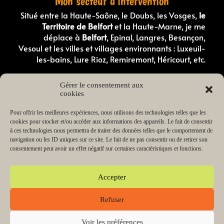
Mon secteur d’intervention
Situé entre la Haute-Saône, le Doubs, les Vosges,
le
Territoire de Belfort
et la Haute-Marne, je me
déplace à
Belfort
, Epinal, Langres, Besançon,
Vesoul et les villes et villages environnants : Luxeuil-
les-bains, Lure Rioz, Remiremont, Héricourt, etc.
Comportementaliste canin en Haute-Saone
Gérer le consentement aux
Comportementaliste canin dans les Vosges
cookies
Éducateur canin en Haute-Saône
Éducateur canin dans les Vosges
Éducateur canin dans le Doubs
Pour offrir les meilleures expériences, nous utilisons des technologies telles que les
Éducateur canin dans le Territoire de Belfort
cookies pour stocker et/ou accéder aux informations des appareils. Le fait de consentir
Éducateur canin en Haute-Marne
à ces technologies nous permettra de traiter des données telles que le comportement de
Éducateur de chiot en Haute-Saône
navigation ou les ID uniques sur ce site. Le fait de ne pas consentir ou de retirer son
Éducateur de chiot dans les Vosges
consentement peut avoir un effet négatif sur certaines caractéristiques et fonctions.
Lecteur
00:00
03:38
audio
Accepter
Refuser
Copyright © 2026 Change my dog Educateur et
comportementaliste canin Haute-Saône Vosges | Propulsé
par SR Digital
Voir les préférences