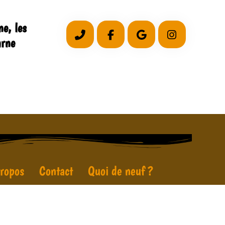
e, les
arne
ropos
Contact
Quoi de neuf ?