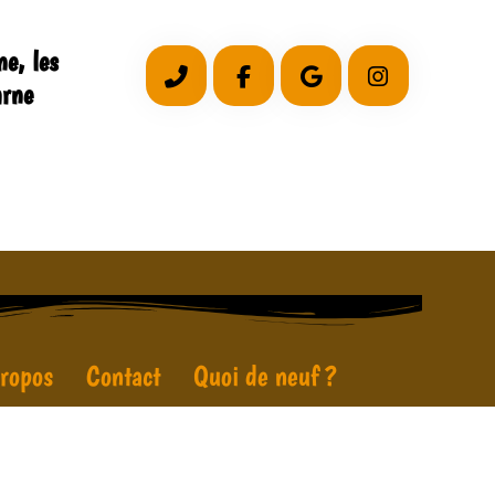
e, les
arne
ropos
Contact
Quoi de neuf ?