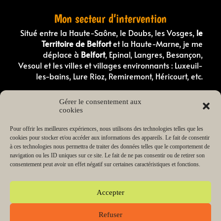
Mon secteur d’intervention
Situé entre la Haute-Saône, le Doubs, les Vosges,
le
Territoire de Belfort
et la Haute-Marne, je me
déplace à
Belfort
, Epinal, Langres, Besançon,
Vesoul et les villes et villages environnants : Luxeuil-
les-bains, Lure Rioz, Remiremont, Héricourt, etc.
Comportementaliste canin en Haute-Saone
Gérer le consentement aux
Comportementaliste canin dans les Vosges
cookies
Éducateur canin en Haute-Saône
Éducateur canin dans les Vosges
Éducateur canin dans le Doubs
Pour offrir les meilleures expériences, nous utilisons des technologies telles que les
Éducateur canin dans le Territoire de Belfort
cookies pour stocker et/ou accéder aux informations des appareils. Le fait de consentir
Éducateur canin en Haute-Marne
à ces technologies nous permettra de traiter des données telles que le comportement de
Éducateur de chiot en Haute-Saône
navigation ou les ID uniques sur ce site. Le fait de ne pas consentir ou de retirer son
Éducateur de chiot dans les Vosges
consentement peut avoir un effet négatif sur certaines caractéristiques et fonctions.
Lecteur
00:00
03:38
audio
Accepter
Refuser
Copyright © 2026 Change my dog Educateur et