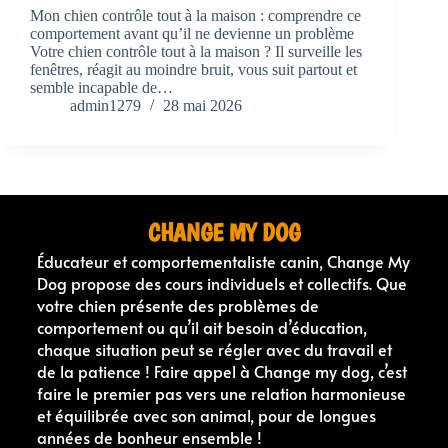
Mon chien contrôle tout à la maison : comprendre ce
comportement avant qu’il ne devienne un problème
Votre chien contrôle tout à la maison ? Il surveille les
fenêtres, réagit au moindre bruit, vous suit partout et
semble incapable de…
admin1279
28 mai 2026
CHANGE MY DOG
Éducateur et comportementaliste canin, Change My
Dog propose des cours individuels et collectifs. Que
votre chien présente des problèmes de
comportement ou qu’il ait besoin d’éducation,
chaque situation peut se régler avec du travail et
de la patience ! Faire appel à Change my dog, c’est
faire le premier pas vers une relation harmonieuse
et équilibrée avec son animal, pour de longues
années de bonheur ensemble !