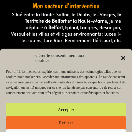
Mon secteur d’intervention
Situé entre la Haute-Saône, le Doubs, les Vosges,
le
Territoire de Belfort
et la Haute-Marne, je me
déplace à
Belfort
, Epinal, Langres, Besançon,
Vesoul et les villes et villages environnants : Luxeuil-
les-bains, Lure Rioz, Remiremont, Héricourt, etc.
Comportementaliste canin en Haute-Saone
Gérer le consentement aux
Comportementaliste canin dans les Vosges
cookies
Éducateur canin en Haute-Saône
Éducateur canin dans les Vosges
Éducateur canin dans le Doubs
Pour offrir les meilleures expériences, nous utilisons des technologies telles que les
Éducateur canin dans le Territoire de Belfort
cookies pour stocker et/ou accéder aux informations des appareils. Le fait de consentir
Éducateur canin en Haute-Marne
à ces technologies nous permettra de traiter des données telles que le comportement de
Éducateur de chiot en Haute-Saône
navigation ou les ID uniques sur ce site. Le fait de ne pas consentir ou de retirer son
Éducateur de chiot dans les Vosges
consentement peut avoir un effet négatif sur certaines caractéristiques et fonctions.
Lecteur
00:00
03:38
audio
Accepter
Refuser
Copyright © 2026 Change my dog Educateur et
comportementaliste canin Haute-Saône Vosges | Propulsé