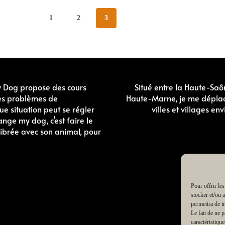
1
2
3
y Dog propose des cours
Situé entre la Haute-Saô
 des problèmes de
Haute-Marne, je me dépla
e situation peut se régler
villes et villages en
ange my dog, c’est faire le
librée avec son animal, pour
Pour offrir le
stocker et/ou 
permettra de t
Le fait de ne 
caractéristique