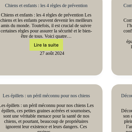
Chiens et enfants : les 4 règles de prévention
Comm
Chiens et enfants : les 4 règles de prévention Les
chiens et les enfants peuvent devenir les meilleurs
Comm
amis du monde. Toutefois, il est crucial de suivre
l’
certaines règles pour assurer la sécurité et le bien-
conf
être de tous. Voici quatre…
épa
Lire la suite
27 août 2024
Les épillets : un péril méconnu pour nos chiens
Décou
Les épillets : un péril méconnu pour nos chiens Les
épillets, ces petites graines acérées et sournoises,
Décou
sont une véritable menace pour la santé de nos
son 
chiens, et pourtant, beaucoup de propriétaires
plei
ignorent leur existence et leurs dangers. Ces
l’a
graines…
pop