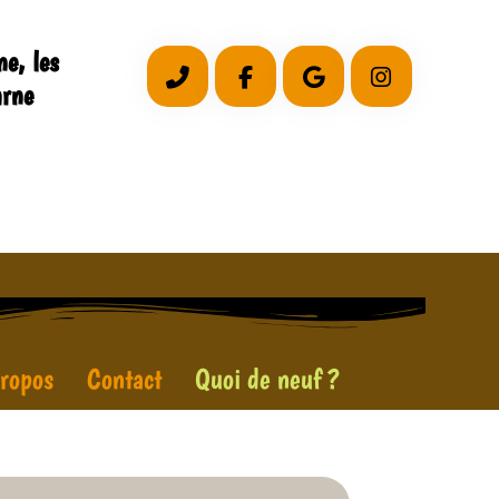
e, les
arne
ropos
Contact
Quoi de neuf ?