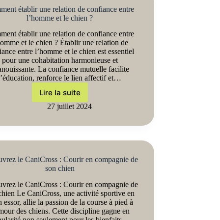
ent établir une relation de confiance entre
l’homme et le chien ?
ent établir une relation de confiance entre
homme et le chien ? Établir une relation de
iance entre l’homme et le chien est essentiel
pour une cohabitation harmonieuse et
nouissante. La confiance mutuelle facilite
l’éducation, renforce le lien affectif et…
Lire la suite
27 juillet 2024
vrez le CaniCross : Courir en compagnie de
son chien
vrez le CaniCross : Courir en compagnie de
chien Le CaniCross, une activité sportive en
n essor, allie la passion de la course à pied à
mour des chiens. Cette discipline gagne en
ularité non seulement pour les bienfaits…