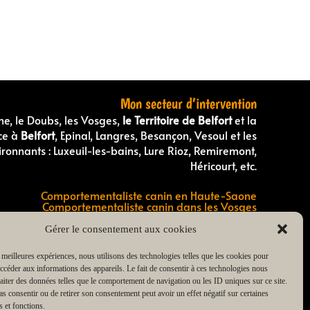
Mon secteur d’intervention
ne, le Doubs, les Vosges,
le Territoire de Belfort
et la
ce à
Belfort
, Epinal, Langres, Besançon, Vesoul et les
vironnants : Luxeuil-les-bains, Lure Rioz, Remiremont,
Héricourt, etc.
Comportementaliste canin en Haute-Saone
Comportementaliste canin dans les Vosges
Éducateur canin en Haute-Saône
Éducateur canin dans les Vosges
Gérer le consentement aux cookies
Éducateur canin dans le Doubs
Éducateur canin dans le Territoire de Belfort
s meilleures expériences, nous utilisons des technologies telles que les cookies pour
Éducateur canin en Haute-Marne
accéder aux informations des appareils. Le fait de consentir à ces technologies nous
Éducateur de chiot en Haute-Saône
raiter des données telles que le comportement de navigation ou les ID uniques sur ce site.
Éducateur de chiot dans les Vosges
pas consentir ou de retirer son consentement peut avoir un effet négatif sur certaines
s et fonctions.