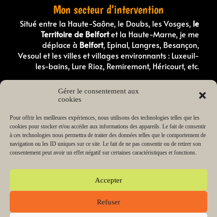
Mon secteur d’intervention
Situé entre la Haute-Saône, le Doubs, les Vosges,
le
Territoire de Belfort
et la Haute-Marne, je me
déplace à
Belfort
, Epinal, Langres, Besançon,
Vesoul et les villes et villages environnants : Luxeuil-
les-bains, Lure Rioz, Remiremont, Héricourt, etc.
Comportementaliste canin en Haute-Saone
Gérer le consentement aux
Comportementaliste canin dans les Vosges
cookies
Éducateur canin en Haute-Saône
Éducateur canin dans les Vosges
Éducateur canin dans le Doubs
Pour offrir les meilleures expériences, nous utilisons des technologies telles que les
Éducateur canin dans le Territoire de Belfort
cookies pour stocker et/ou accéder aux informations des appareils. Le fait de consentir
Éducateur canin en Haute-Marne
à ces technologies nous permettra de traiter des données telles que le comportement de
Éducateur de chiot en Haute-Saône
navigation ou les ID uniques sur ce site. Le fait de ne pas consentir ou de retirer son
Éducateur de chiot dans les Vosges
consentement peut avoir un effet négatif sur certaines caractéristiques et fonctions.
Lecteur
00:00
03:38
audio
Accepter
Refuser
Copyright © 2026 Change my dog Educateur et
comportementaliste canin Haute-Saône Vosges | Propulsé