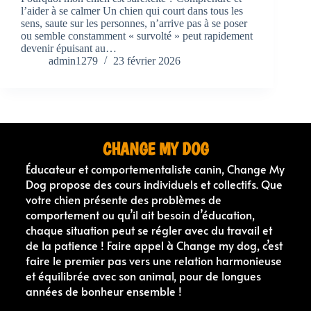
l’aider à se calmer Un chien qui court dans tous les
sens, saute sur les personnes, n’arrive pas à se poser
ou semble constamment « survolté » peut rapidement
devenir épuisant au…
admin1279
23 février 2026
CHANGE MY DOG
Éducateur et comportementaliste canin, Change My
Dog propose des cours individuels et collectifs. Que
votre chien présente des problèmes de
comportement ou qu’il ait besoin d’éducation,
chaque situation peut se régler avec du travail et
de la patience ! Faire appel à Change my dog, c’est
faire le premier pas vers une relation harmonieuse
et équilibrée avec son animal, pour de longues
années de bonheur ensemble !