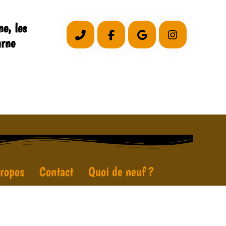
e, les
arne
ropos
Contact
Quoi de neuf ?