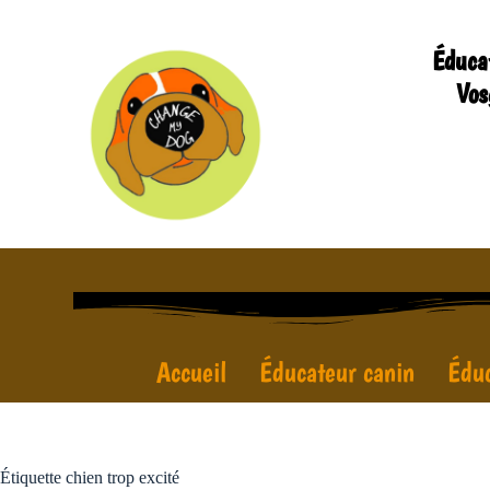
Éduca
Vos
Accueil
Éducateur canin
Éduc
Étiquette
chien trop excité