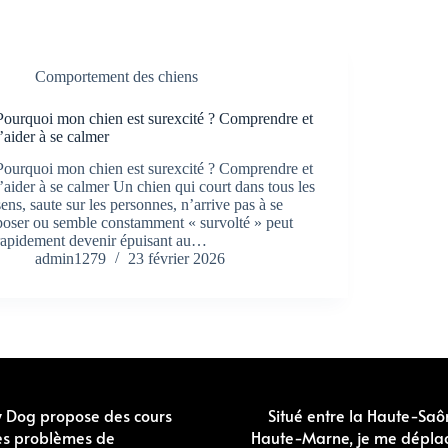
Comportement des chiens
Pourquoi mon chien est surexcité ? Comprendre et
l’aider à se calmer
Pourquoi mon chien est surexcité ? Comprendre et
l’aider à se calmer Un chien qui court dans tous les
sens, saute sur les personnes, n’arrive pas à se
poser ou semble constamment « survolté » peut
rapidement devenir épuisant au…
admin1279
23 février 2026
y Dog propose des cours
Situé entre la Haute-Saô
 des problèmes de
Haute-Marne, je me dépla